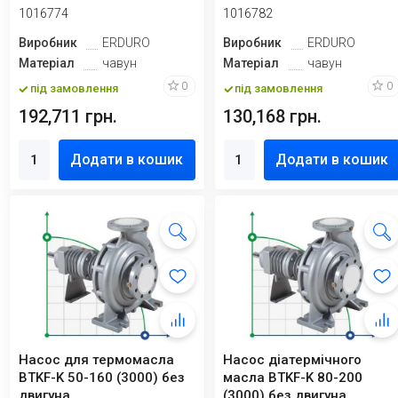
1016774
1016782
Виробник
ERDURO
Виробник
ERDURO
Матеріал
чавун
Матеріал
чавун
0
0
під замовлення
під замовлення
192,711 грн.
130,168 грн.
Додати в кошик
Додати в кошик
Насос для термомасла
Насос діатермічного
BTKF-K 50-160 (3000) без
масла BTKF-K 80-200
двигуна
(3000) без двигуна