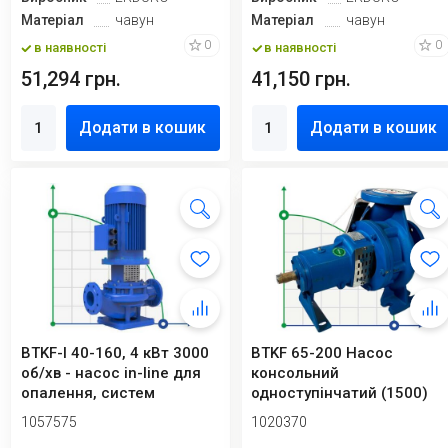
Матеріал
чавун
Матеріал
чавун
0
0
в наявності
в наявності
51,294 грн.
41,150 грн.
Додати в кошик
Додати в кошик
BTKF-I 40-160, 4 кВт 3000
BTKF 65-200 Насос
об/хв - насос in-line для
консольний
опалення, систем
одноступінчатий (1500)
кондиціо...
1057575
1020370