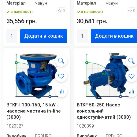
Матеріал
чавун
Матеріал
чавун
0
0
в наявності
в наявності
35,556 грн.
30,681 грн.
Додати в кошик
Додати в кошик
BTKF-I 100-160, 15 kW -
BTKF 50-250 Насос
насосна частина in-line
консольний
(3000)
одноступінчатий (3000)
1020327
1020399
Виробник
ERDURO
Виробник
ERDURO