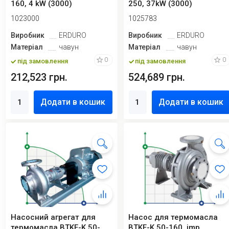
160, 4 kW (3000)
250, 37kW (3000)
1023000
1025783
Виробник
ERDURO
Виробник
ERDURO
Матеріал
чавун
Матеріал
чавун
0
0
під замовлення
під замовлення
212,523 грн.
524,689 грн.
Додати в кошик
Додати в кошик
Насосний агрегат для
Насос для термомасла
термомасла BTKF-K 50-
BTKF-K 50-160, imp