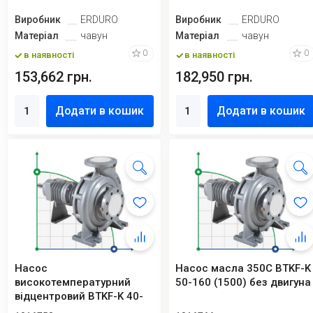
Виробник
ERDURO
Виробник
ERDURO
Матеріал
чавун
Матеріал
чавун
0
0
в наявності
в наявності
153,662 грн.
182,950 грн.
Додати в кошик
Додати в кошик
Насос
Насос масла 350С BTKF-K
високотемпературний
50-160 (1500) без двигуна
відцентровий BTKF-K 40-
160 (1500) без двигуна