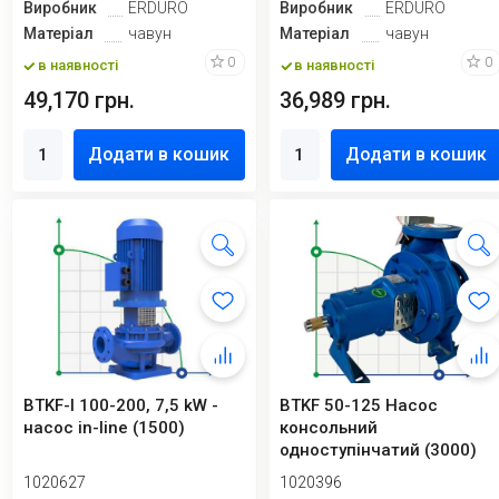
Виробник
ERDURO
Виробник
ERDURO
Матеріал
чавун
Матеріал
чавун
0
0
в наявності
в наявності
49,170 грн.
36,989 грн.
Додати в кошик
Додати в кошик
BTKF-I 100-200, 7,5 kW -
BTKF 50-125 Насос
насос in-line (1500)
консольний
одноступінчатий (3000)
1020627
1020396