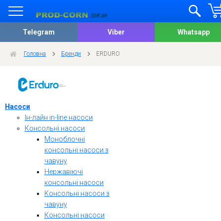
Telegram
Viber
Whatsapp
Головна
Бренди
ERDURO
Насоси
Ін-лайн in-line насоси
Консольні насоси
Моноблочні
консольні насоси з
чавуну
Нержавіючі
консольні насоси
Консольні насоси з
чавуну
Консольні насоси