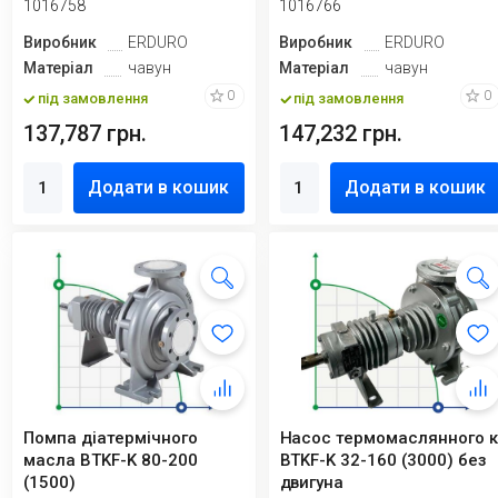
1016758
1016766
Виробник
ERDURO
Виробник
ERDURO
Матеріал
чавун
Матеріал
чавун
0
0
під замовлення
під замовлення
137,787 грн.
147,232 грн.
Додати в кошик
Додати в кошик
Помпа діатермічного
Насос термомаслянного 
масла BTKF-K 80-200
BTKF-K 32-160 (3000) без
(1500)
двигуна