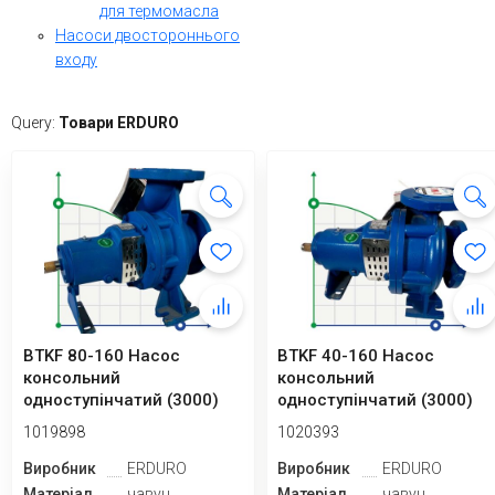
для термомасла
Насоси двостороннього
входу
Query:
Товари ERDURO
BTKF 80-160 Насос
BTKF 40-160 Насос
консольний
консольний
одноступінчатий (3000)
одноступінчатий (3000)
1019898
1020393
Виробник
ERDURO
Виробник
ERDURO
Матеріал
чавун
Матеріал
чавун