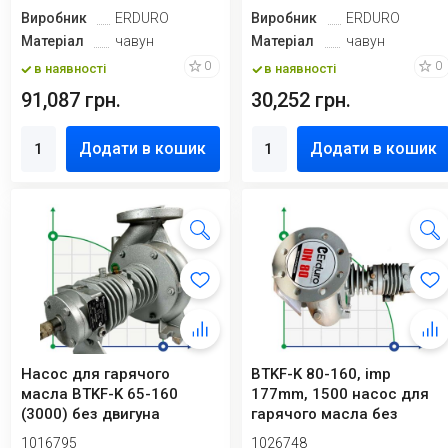
Виробник
ERDURO
Виробник
ERDURO
Матеріал
чавун
Матеріал
чавун
0
0
в наявності
в наявності
91,087 грн.
30,252 грн.
Додати в кошик
Додати в кошик
Насос для гарячого
BTKF-K 80-160, imp
масла BTKF-K 65-160
177mm, 1500 насос для
(3000) без двигуна
гарячого масла без
двигуна
1016795
1026748