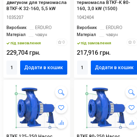
двигуном для термомасла
термомасла BTKF-K 80-
BTKF-K 32-160, 5,5 kW
160, 3,0 kW (1500)
(3000) Ex
1035207
1042404
Виробник
ERDURO
Виробник
ERDURO
Матеріал
чавун
Матеріал
чавун
0
0
під замовлення
під замовлення
229,704 грн.
217,916 грн.
Додати в кошик
Додати в кошик
BTKF 125-250 Насос
BTKF 80-250 Насос