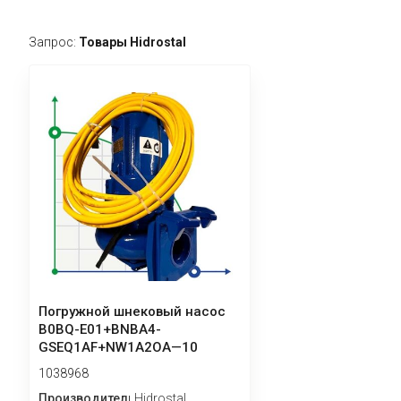
Запрос:
Товары Hidrostal
Погружной шнековый насос
B0BQ-E01+BNBA4-
GSEQ1AF+NW1A2OA—10
1038968
Производитель
Hidrostal