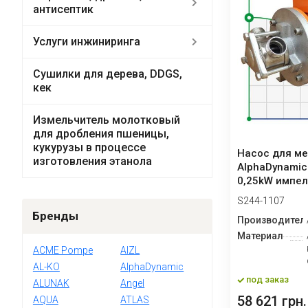
антисептик
Услуги инжиниринга
Сушилки для дерева, DDGS,
кек
Измельчитель молотковый
для дробления пшеницы,
кукурузы в процессе
Насос для ме
изготовления этанола
AlphaDynamic
0,25kW импе
S244-1107
Бренды
Производител
Материал
ACME Pompe
AIZL
AL-KO
AlphaDynamic
под заказ
ALUNAK
Angel
58 621 грн.
AQUA
ATLAS