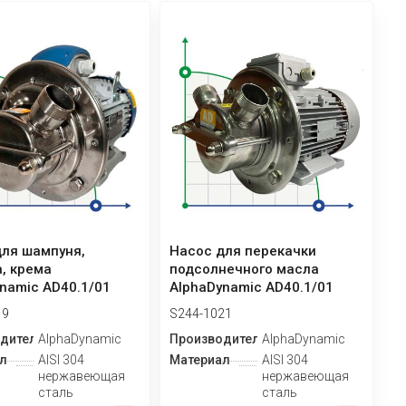
для шампуня,
Насос для перекачки
, крема
подсолнечного масла
namic AD40.1/01
AlphaDynamic AD40.1/01
импеллерный
2,2kW импеллерный
19
S244-1021
дитель
AlphaDynamic
Производитель
AlphaDynamic
л
AISI 304
Материал
AISI 304
нержавеющая
нержавеющая
сталь
сталь