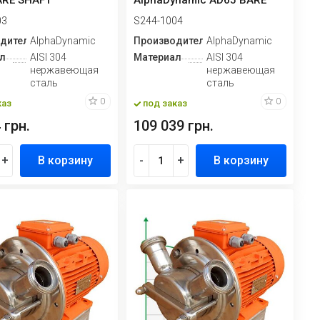
ARE SHAFT
AlphaDynamic AD65 BARE
рный ...
SHAFT импеллерн...
03
S244-1004
дитель
AlphaDynamic
Производитель
AlphaDynamic
л
AISI 304
Материал
AISI 304
нержавеющая
нержавеющая
сталь
сталь
0
0
каз
под заказ
 грн.
109 039 грн.
+
В корзину
-
+
В корзину