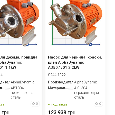
ля джема, повидла,
Насос для чернила, краски,
lphaDynamic
клея AlphaDynamic
01 1,1kW
AD50.1/01 2,2kW
ерный
импеллерный
14
S244-1022
дитель
AlphaDynamic
Производитель
AlphaDynamic
л
AISI 304
Материал
AISI 304
нержавеющая
нержавеющая
сталь
сталь
0
0
каз
под заказ
 грн.
123 938 грн.