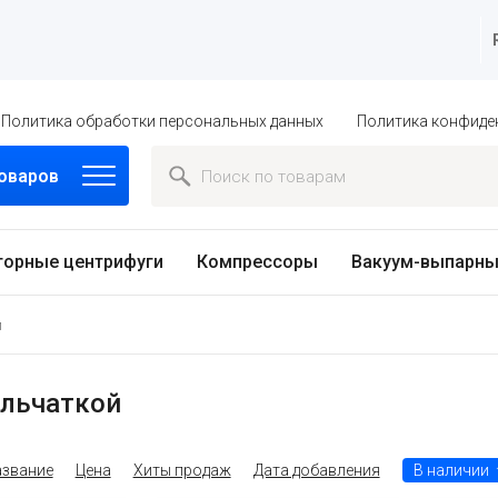
Политика обработки персональных данных
Политика конфиде
товаров
торные центрифуги
Компрессоры
Вакуум-выпарны
й
ыльчаткой
звание
Цена
Хиты продаж
Дата добавления
В наличии