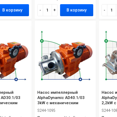
В корзину
-
+
В корзину
-
лерный
Насос импеллерный
Насос 
 AD30.1/03
AlphaDynamic AD40.1/03
AlphaDy
ническим
3kW с механическим
2,2kW 
вариатором
преобра
S244-1095
S244-10