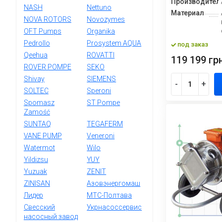
Производител
NASH
Nettuno
Материал
NOVA ROTORS
Novozymes
OFT Pumps
Organika
Pedrollo
Prosystem AQUA
под заказ
Qeehua
ROVATTI
119 199 грн
ROVER POMPE
SEKO
Shivay
SIEMENS
-
+
SOLTEC
Speroni
Spomasz
ST Pompe
Zamość
SUNTAQ
TEGAFERM
VANE PUMP
Veneroni
Watermot
Wilo
Yildizsu
YUY
Yuzuak
ZENIT
ZINISAN
Азовэнергомаш
Лидер
МТС-Полтава
Свесский
Укрнасоссервис
насосный завод