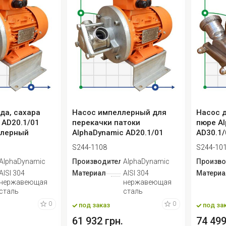
да, сахара
Насос импеллерный для
Насос д
 AD20.1/01
перекачки патоки
пюре A
ллерный
AlphaDynamic AD20.1/01
AD30.1/
0,55kW
импелл
S244-1108
S244-10
ь
AlphaDynamic
Производитель
AlphaDynamic
Произво
AISI 304
Материал
AISI 304
Материа
нержавеющая
нержавеющая
сталь
сталь
0
0
под заказ
под за
61 932 грн.
74 499