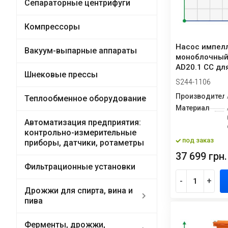
Сепараторные центрифуги
Компрессоры
Насос импел
Вакуум-выпарные аппараты
моноблочный
AD20.1 CC для
Шнековые прессы
чернила, крас
S244-1106
Производител
Теплообменное оборудование
Материал
Автоматизация предприятия:
контрольно-измерительные
под заказ
приборы, датчики, ротаметры
37 699 грн.
Фильтрационные установки
-
+
Дрожжи для спирта, вина и
пива
Ферменты, дрожжи,