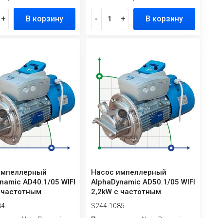
+
В корзину
-
+
В корзину
импеллерный
Насос импеллерный
namic AD40.1/05 WIFI
AlphaDynamic AD50.1/05 WIFI
с частотным
2,2kW с частотным
зовате...
преобразовате...
84
S244-1085