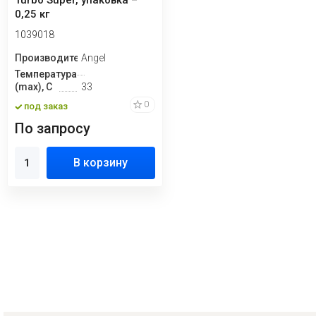
Turbo Super, упаковка –
0,25 кг
1039018
Производитель
Angel
Температура
(max), С
33
0
под заказ
По запросу
В корзину