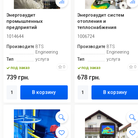
Энергоаудит
Энергоаудит систем
промышленных
отопления и
предприятий
теплоснабжения
1014644
1006724
Производитель
BTS
Производитель
BTS
Engineering
Engineering
Тип
услуга
Тип
услуга
0
0
под заказ
под заказ
739 грн.
678 грн.
В корзину
В корзину