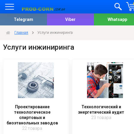
Telegram
Viber
Whatsapp
Главная
Услуги инжиниринга
Услуги инжиниринга
Проектирование
Технологический и
технологическое
энергетический аудит
спиртовых и
23 товара
биоэтанольных заводов
22 товара