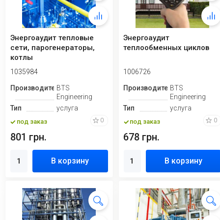
Энергоаудит тепловые
Энергоаудит
сети, парогенераторы,
теплообменных циклов
котлы
1035984
1006726
Производитель
BTS
Производитель
BTS
Engineering
Engineering
Тип
услуга
Тип
услуга
0
0
под заказ
под заказ
801 грн.
678 грн.
В корзину
В корзину