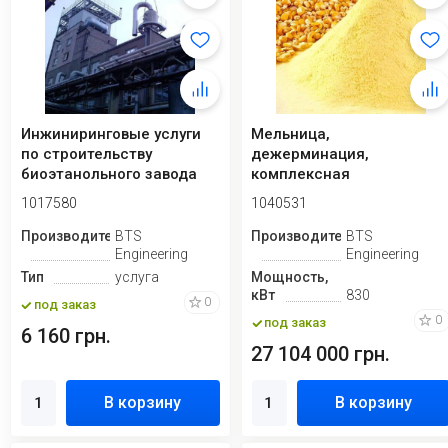
Инжиниринговые услуги
Мельница,
по строительству
дежерминация,
биоэтанольного завода
комплексная
переработка кукурузы 24
1017580
1040531
тонн в сутки
Производитель
BTS
Производитель
BTS
Engineering
Engineering
Тип
услуга
Мощность,
кВт
830
0
под заказ
0
под заказ
6 160 грн.
27 104 000 грн.
В корзину
В корзину