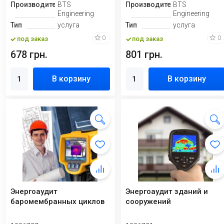
Производитель
BTS
Производитель
BTS
Engineering
Engineering
Тип
услуга
Тип
услуга
0
0
под заказ
под заказ
678 грн.
801 грн.
В корзину
В корзину
Энергоаудит
Энергоаудит зданий и
баромембранных циклов
сооружений