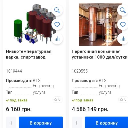
Низкотемпературная
Перегонная коньячная
варка, спиртзавод
установка 1000 дал/сутки
1019444
1020555
Производитель
BTS
Производитель
BTS
Engineering
Engineering
Тип
услуга
Тип
услуга
0
0
под заказ
под заказ
6 160 грн.
4 586 149 грн.
В корзину
В корзину