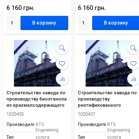
6 160 грн.
6 160 грн.
В корзину
В корзину
Строительство завода по
Строительство завода по
производству биоэтанола
производству
из крахмалсодержащего
ректификованного
сырья
этанола из
1020435
1020437
крахмалсодер...
Производитель
BTS
Производитель
BTS
Engineering
Engineering
Тип
услуга
Тип
услуга