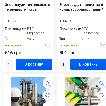
Энергоаудит котельных и
Энергоаудит насосных и
тепловых пунктов
компрессорных станций
1006723
1006725
Производитель
BTS
Производитель
BTS
Engineering
Engineering
Тип
услуга
Тип
услуга
0
0
под заказ
под заказ
616 грн.
801 грн.
В корзину
В корзину