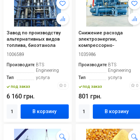
Завод по производству
Снижение расхода
альтернативных видов
электроэнергии,
топлива, биоэтанола
компрессорно-
холодильное
1006589
1035986
оборудование
Производитель
BTS
Производитель
BTS
Engineering
Engineering
Тип
услуга
Тип
услуга
0
0
под заказ
под заказ
6 160 грн.
801 грн.
В корзину
В корзину