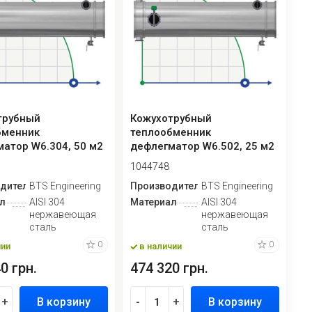
трубный
Кожухотрубный
бменник
теплообменник
атор W6.304, 50 м2
дефлегматор W6.502, 25 м2
1044748
дитель
BTS Engineering
Производитель
BTS Engineering
л
AISI 304
Материал
AISI 304
нержавеющая
нержавеющая
сталь
сталь
0
0
чии
в наличии
0 грн.
474 320 грн.
+
В корзину
-
+
В корзину