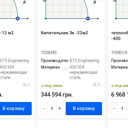
-12 м2
Кипятильник Эк -22м2
теплоо
-400
1008485
1008518
ь
BTS Engineering
Производитель
BTS Engineering
Произво
AISI 304
Материал
AISI 304
Материа
нержавеющая
нержавеющая
сталь
сталь
0
0
под заказ
под за
.
344 594 грн.
6 968 
В корзину
-
+
В корзину
-