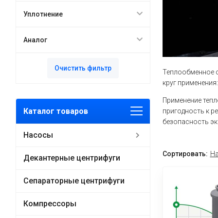
Уплотнение
Аналог
Очистить фильтр
Теплообменное о
круг применения
Применение тепл
Каталог товаров
пригодность к р
безопасность эк
Насосы
Сортировать:
На
Декантерные центрифуги
Сепараторные центрифуги
Компрессоры