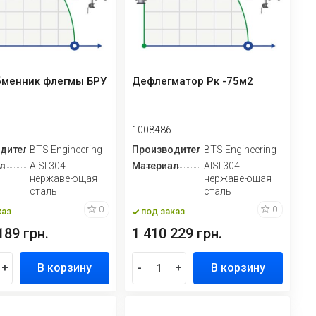
бменник флегмы БРУ
Дефлегматор Рк -75м2
1008486
дитель
BTS Engineering
Производитель
BTS Engineering
л
AISI 304
Материал
AISI 304
нержавеющая
нержавеющая
сталь
сталь
0
0
каз
под заказ
189 грн.
1 410 229 грн.
+
В корзину
-
+
В корзину