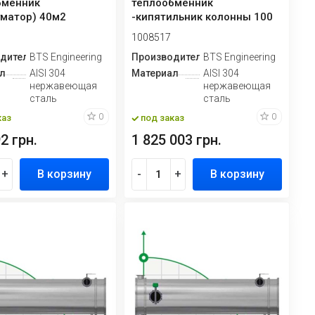
бменник
теплообменник
гматор) 40м2
-кипятильник колонны 100
м2
1008517
дитель
BTS Engineering
Производитель
BTS Engineering
л
AISI 304
Материал
AISI 304
нержавеющая
нержавеющая
сталь
сталь
0
0
каз
под заказ
2 грн.
1 825 003 грн.
+
В корзину
-
+
В корзину