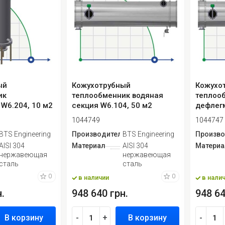
ый
Кожухотрубный
Кожухо
ик
теплообменник водяная
теплоо
 W6.204, 10 м2
секция W6.104, 50 м2
дефлегм
1044749
1044747
ь
BTS Engineering
Производитель
BTS Engineering
Произво
AISI 304
Материал
AISI 304
Материа
нержавеющая
нержавеющая
сталь
сталь
0
0
в наличии
в нали
.
948 640 грн.
948 64
В корзину
-
+
В корзину
-