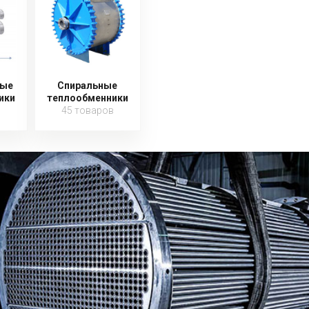
ные
Спиральные
ики
теплообменники
45 товаров