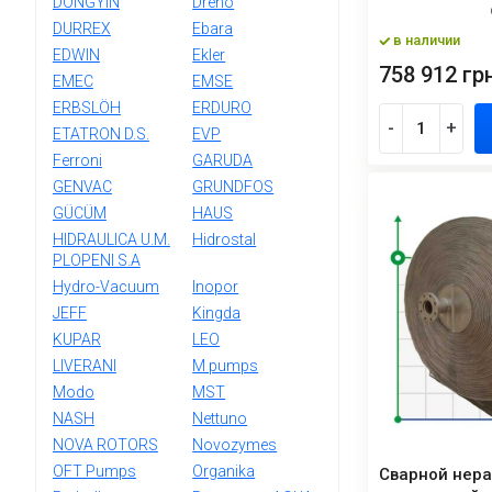
DONGYIN
Dreno
DURREX
Ebara
в наличии
EDWIN
Ekler
758 912 грн
EMEC
EMSE
ERBSLÖH
ERDURO
-
+
ETATRON D.S.
EVP
Ferroni
GARUDA
GENVAC
GRUNDFOS
GÜCÜM
HAUS
HIDRAULICA U.M.
Hidrostal
PLOPENI S.A
Hydro-Vacuum
Inopor
JEFF
Kingda
KUPAR
LEO
LIVERANI
M pumps
Modo
MST
NASH
Nettuno
NOVA ROTORS
Novozymes
OFT Pumps
Organika
Сварной нер