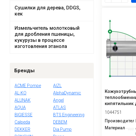
Сушилки для дерева, DDGS,
кек
Измельчитель молотковый
для дробления пшеницы,
кукурузы в процессе
изготовления этанола
Бренды
ACME Pompe
AIZL
Кожухотрубн
AL-KO
AlphaDynamic
теплообменн
ALUNAK
Angel
кипятильник 
AQUA
ATLAS
колонн W6.20
1044751
BIGIESSE
BTS Engineering
Производител
Calpeda
DEBEM
Материал
DEKKER
Dia Pump