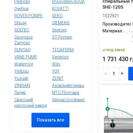
спиральный 
Pedrollo
Prosystem AQUA
SHE-120S
Qeehua
ROVATTI
ROVER POMPE
SEKO
1022921
Shivay
SIEMENS
Производител
SOLTEC
Speroni
Материал
Spomasz
ST Pompe
Zamość
SUNTAQ
TEGAFERM
под заказ
VANE PUMP
Veneroni
1 731 430 г
Watermot
Wilo
Yildizsu
YUY
-
+
Yuzuak
ZENIT
ZINISAN
Азовэнергомаш
Лидер
МТС-Полтава
Свесский
Укрнасоссервис
насосный завод
Показать все