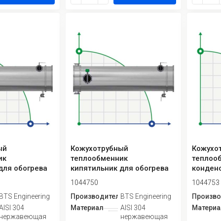
ый
Кожухотрубный
Кожухо
ик
теплообменник
теплоо
для обогрева
кипятильник для обогрева
конденс
6, 40 м2
колонн W6.301, 80 м2
1044750
1044753
ь
BTS Engineering
Производитель
BTS Engineering
Произво
AISI 304
Материал
AISI 304
Материа
нержавеющая
нержавеющая