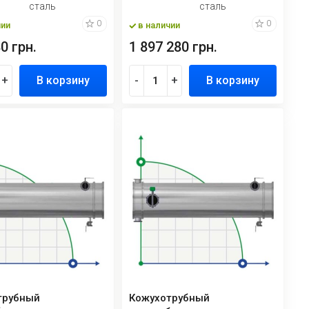
сталь
сталь
0
0
чии
в наличии
0 грн.
1 897 280 грн.
+
В корзину
-
+
В корзину
трубный
Кожухотрубный