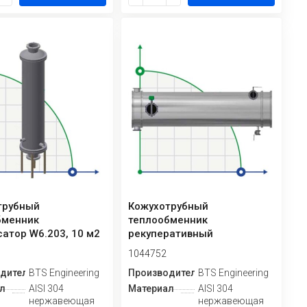
трубный
Кожухотрубный
бменник
теплообменник
атор W6.203, 10 м2
рекуперативный
кипятильник для обогрева
1044752
колонн W6...
дитель
BTS Engineering
Производитель
BTS Engineering
л
AISI 304
Материал
AISI 304
нержавеющая
нержавеющая