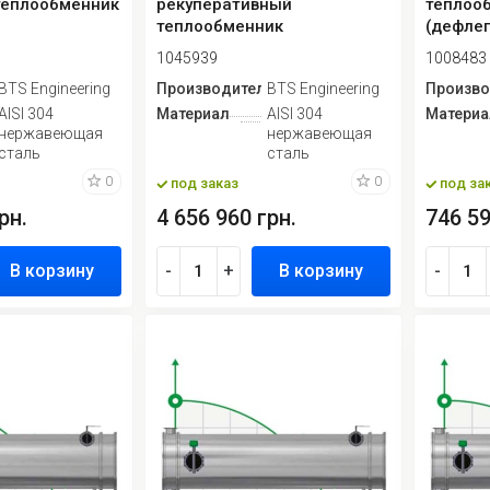
теплообменник
рекуперативный
теплоо
теплообменник
(дефле
дистилляционной колонны
1045939
1008483
W1.101+W1....
ь
BTS Engineering
Производитель
BTS Engineering
Произво
AISI 304
Материал
AISI 304
Материа
нержавеющая
нержавеющая
сталь
сталь
0
0
под заказ
под за
рн.
4 656 960 грн.
746 59
В корзину
-
+
В корзину
-