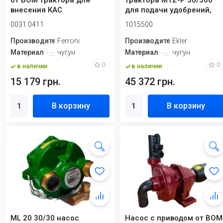
от ВОМ трактора для
трактора MTZ-P 30/300
внесения КАС
для подачи удобрений,
КАС
0031.0411
1015500
Производитель
Ferroni
Производитель
Ekler
Материал
чугун
Материал
чугун
0
0
в наличии
в наличии
15 179 грн.
45 372 грн.
В корзину
В корзину
ML 20 30/30 насос
Насос с приводом от ВОМ