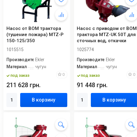
Насос от ВОМ трактора
Насос с приводом от ВОМ
(тушение пожара) MTZ-P
трактора MTZ-UK 50T для
150-125/350
сточных вод, откачки
септиков...
1015515
1025774
Производитель
Ekler
Производитель
Ekler
Материал
чугун
Материал
чугун
0
0
под заказ
под заказ
211 628 грн.
91 448 грн.
В корзину
В корзину