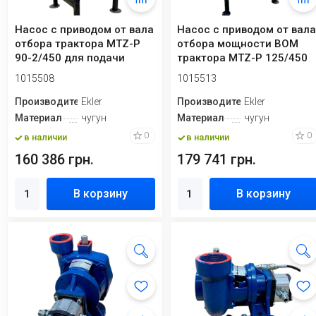
Насос с приводом от вала
Насос с приводом от вал
отбора трактора MTZ-P
отбора мощности ВОМ
90-2/450 для подачи
трактора MTZ-P 125/450
удобрений,...
для полив...
1015508
1015513
Производитель
Ekler
Производитель
Ekler
Материал
чугун
Материал
чугун
0
0
в наличии
в наличии
160 386 грн.
179 741 грн.
В корзину
В корзину