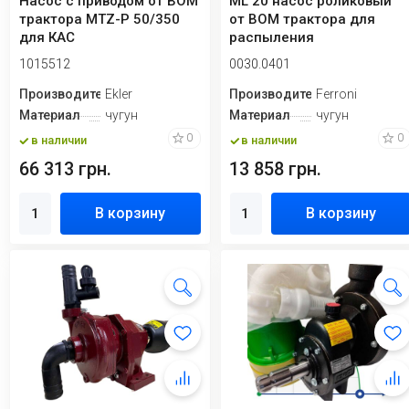
Насос с приводом от ВОМ
ML 20 насос роликовый
трактора MTZ-P 50/350
от ВОМ трактора для
для КАС
распыления
1015512
0030.0401
Производитель
Ekler
Производитель
Ferroni
Материал
чугун
Материал
чугун
0
0
в наличии
в наличии
66 313 грн.
13 858 грн.
В корзину
В корзину