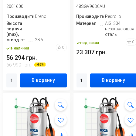
2001600
48SGV96D0AU
Производитель
Dreno
Производитель
Pedrollo
Высота
Материал
AISI 304
подачи
нержавеющая
(max),
сталь
м.вод.ст
28.5
0
под заказ
0
в наличии
23 307 грн.
56 294 грн.
66 990 грн.
-16%
В корзину
В корзину