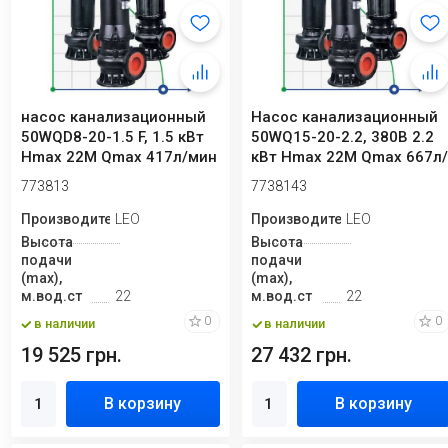
насос канализационный
Насос канализационный
50WQD8-20-1.5 F, 1.5 кВт
50WQ15-20-2.2, 380В 2.2
Hmax 22М Qmax 417л/мин
кВт Hmax 22М Qmax 667л
Leo3.0
мин Leo3.0
773813
7738143
Производитель
LEO
Производитель
LEO
Высота
Высота
подачи
подачи
(max),
(max),
м.вод.ст
22
м.вод.ст
22
0
0
в наличии
в наличии
19 525 грн.
27 432 грн.
В корзину
В корзину