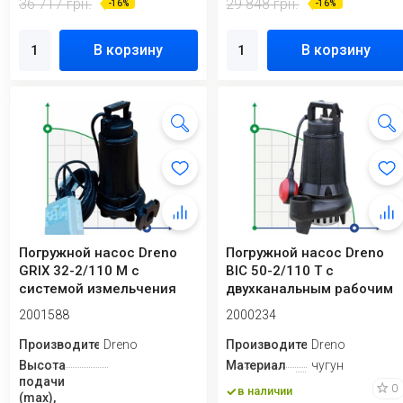
36 717 грн.
29 848 грн.
-16%
-16%
В корзину
В корзину
Погружной насос Dreno
Погружной насос Dreno
GRIX 32-2/110 M с
BIC 50-2/110 T с
системой измельчения
двухканальным рабочим
колесом
2001588
2000234
Производитель
Dreno
Производитель
Dreno
Высота
Материал
чугун
подачи
0
в наличии
(max),