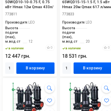
50WQD10-10-0.75 F, 0.75
65WQD15-15-1.5 F, 1.5 кВт
кВт Hmax 12м Qmax 433л/
Hmax 20м Qmax 617 л/ми
мин LEO ...
LEO 3.0
773811
773833
Производитель
LEO
Производитель
LEO
Высота
Высота
подачи
подачи
(max),
(max),
м.вод.ст
12
м.вод.ст
20
0
0
в наличии
в наличии
12 447 грн.
18 531 грн.
В корзину
В корзину