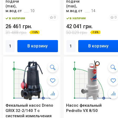
подачи
подачи
(max),
(max),
м.вод.ст
10
м.вод.ст
14
0
0
в наличии
в наличии
26 461 грн.
42 041 грн.
31 488 грн.
50 029 грн.
-16%
-16%
В корзину
В корзину
Фекальный насос Dreno
Насос фекальный
GRIX 32-2/140 T с
Pedrollo VX 8/50
системой измельчения