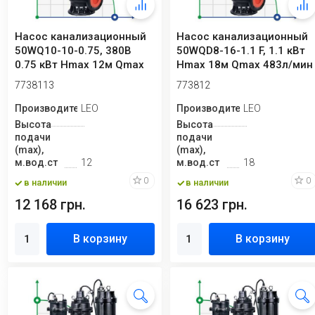
Насос канализационный
Насос канализационный
50WQ10-10-0.75, 380В
50WQD8-16-1.1 F, 1.1 кВт
0.75 кВт Hmax 12м Qmax
Hmax 18м Qmax 483л/мин
433л/мин Le...
Leo3.0
7738113
773812
Производитель
LEO
Производитель
LEO
Высота
Высота
подачи
подачи
(max),
(max),
м.вод.ст
12
м.вод.ст
18
0
0
в наличии
в наличии
12 168 грн.
16 623 грн.
В корзину
В корзину