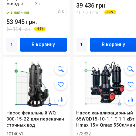
м.вод.ст
25
39 436 грн.
0
46 929 грн.
в наличии
-16%
53 945 грн.
64 194 грн.
-16%
В корзину
В корзину
Насос фекальный WQ
Насос канализационный
300-15-22 для перекачки
65WQD15-10-1.1 F, 1.1 кВт
сточных вод
Hmax 15м Qmax 550л/мин
LEO 3....
1014051
773832