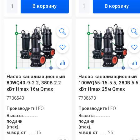
В корзину
В корзину
Насос канализационный
Насос канализационный
80WQ40-9-2.2, 380В 2.2
100WQ65-15-5.5, 380В 5.5
кВт Hmax 16м Qmax
кВт Hmax 25м Qmax
1067л/мин Leo3.0
1833л/мин Le...
7738543
7738673
Производитель
LEO
Производитель
LEO
Высота
Высота
подачи
подачи
(max),
(max),
м.вод.ст
16
м.вод.ст
25