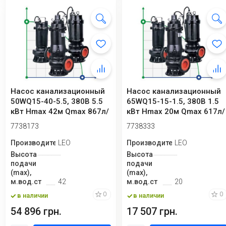
Насос канализационный
Насос канализационный
50WQ15-40-5.5, 380В 5.5
65WQ15-15-1.5, 380В 1.5
кВт Hmax 42м Qmax 867л/
кВт Hmax 20м Qmax 617л/
мин Leo3.0
мин Leo3.0
7738173
7738333
Производитель
LEO
Производитель
LEO
Высота
Высота
подачи
подачи
(max),
(max),
м.вод.ст
42
м.вод.ст
20
0
0
в наличии
в наличии
54 896 грн.
17 507 грн.