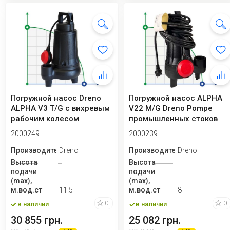
Погружной насос Dreno
Погружной насос ALPHA
ALPHA V3 T/G с вихревым
V22 M/G Dreno Pompe
рабочим колесом
промышленных стоков
2000249
2000239
Производитель
Dreno
Производитель
Dreno
Высота
Высота
подачи
подачи
(max),
(max),
м.вод.ст
11.5
м.вод.ст
8
0
0
в наличии
в наличии
30 855 грн.
25 082 грн.