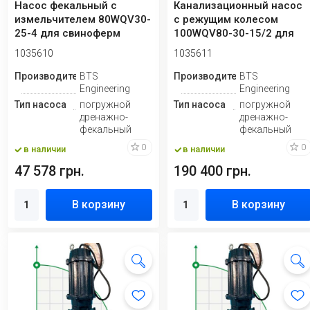
Насос фекальный с
Канализационный насос
измельчителем 80WQV30-
с режущим колесом
25-4 для свиноферм
100WQV80-30-15/2 для
откачки паводков...
1035610
1035611
Производитель
BTS
Производитель
BTS
Engineering
Engineering
Тип насоса
погружной
Тип насоса
погружной
дренажно-
дренажно-
фекальный
фекальный
0
0
в наличии
в наличии
47 578 грн.
190 400 грн.
В корзину
В корзину