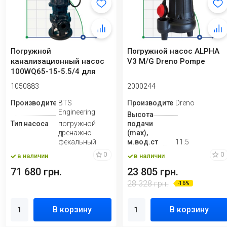
Погружной
Погружной насос ALPHA
канализационный насос
V3 M/G Dreno Pompe
100WQ65-15-5.5/4 для
откачки грунтовых вод
1050883
2000244
Производитель
BTS
Производитель
Dreno
Engineering
Высота
Тип насоса
погружной
подачи
дренажно-
(max),
фекальный
м.вод.ст
11.5
0
0
в наличии
в наличии
71 680 грн.
23 805 грн.
28 328 грн.
-16%
В корзину
В корзину