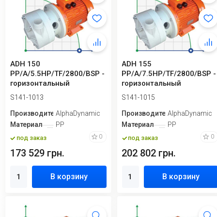
ADH 150
ADH 155
PP/A/5.5HP/TF/2800/BSP -
PP/A/7.5HP/TF/2800/BSP -
горизонтальный
горизонтальный
центробежный насос
центробежный насос
S141-1013
S141-1015
Производитель
AlphaDynamic
Производитель
AlphaDynamic
Материал
PP
Материал
PP
0
0
под заказ
под заказ
173 529 грн.
202 802 грн.
В корзину
В корзину