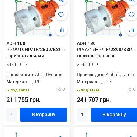
ADH 160
ADH 180
PP/A/10HP/TF/2800/BSP -
PP/A/15HP/TF/2800/BSP -
горизонтальный
горизонтальный
центробежный насос
центробежный насос
S141-1017
S141-1019
Производитель
AlphaDynamic
Производитель
AlphaDynamic
Материал
PP
Материал
PP
0
0
под заказ
под заказ
211 755 грн.
241 707 грн.
В корзину
В корзину