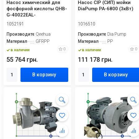
Насос химический для
Насос CIP (СИП) мойки
фосфорной кислоты QHB-
DiaPump PA-6800 (3кВт)
G-40022EAL-
SSH5V38AGABS-
1052191
1016510
3801,GFRPP...
Производитель
Qeehua
Производитель
Dia Pump
Материал
GFRPP
Материал
PP
0
0
в наличии
в наличии
55 764 грн.
111 178 грн.
В корзину
В корзину