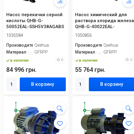
Насос перекачки серной
Насос химический для
кислоты QHB-G-
раствора хлорида желез
50052EAL-SSH5V38AGABS
QHB-G-40022EAL-
GFRPP, 642L/min, 2...
SSH5V38AGABS GFRP...
1035584
1050856
Производитель
Qeehua
Производитель
Qeehua
Материал
GFRPP
Материал
GFRPP
0
0
в наличии
в наличии
84 996 грн.
55 764 грн.
В корзину
В корзину