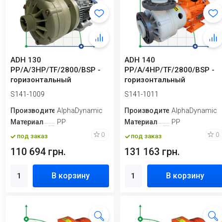
ADH 130
ADH 140
PP/A/3HP/TF/2800/BSP -
PP/A/4HP/TF/2800/BSP -
горизонтальный
горизонтальный
центробежный насос
центробежный насос
S141-1009
S141-1011
Производитель
AlphaDynamic
Производитель
AlphaDynamic
Материал
PP
Материал
PP
0
0
под заказ
под заказ
110 694 грн.
131 163 грн.
В корзину
В корзину