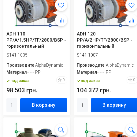
ADH 110
ADH 120
PP/A/1.5HP/TF/2800/BSP -
PP/A/2HP/TF/2800/BSP -
горизонтальный
горизонтальный
центробежный насос
центробежный насос
S141-1005
S141-1007
Производитель
AlphaDynamic
Производитель
AlphaDynamic
Материал
PP
Материал
PP
0
0
под заказ
под заказ
98 503 грн.
104 372 грн.
В корзину
В корзину