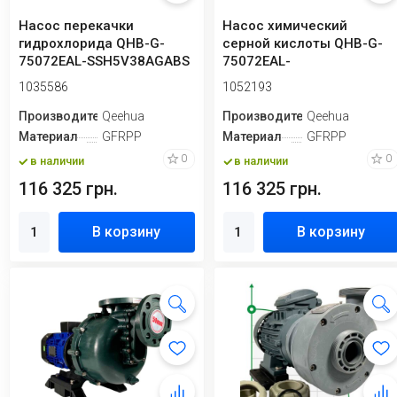
Насос перекачки
Насос химический
гидрохлорида QHB-G-
серной кислоты QHB-G-
75072EAL-SSH5V38AGABS
75072EAL-
GFRPP, 1225L/min, 26...
SSH5V38AGABS-3801,
1035586
1052193
GFRPP, 970L...
Производитель
Qeehua
Производитель
Qeehua
Материал
GFRPP
Материал
GFRPP
0
0
в наличии
в наличии
116 325 грн.
116 325 грн.
В корзину
В корзину