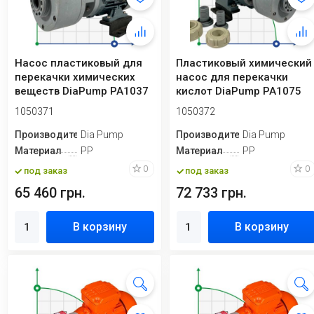
Насос пластиковый для
Пластиковый химический
перекачки химических
насос для перекачки
веществ DiaPump PA1037
кислот DiaPump PA1075
PP, 0,37 кВ...
PP, 0,75 кВт...
1050371
1050372
Производитель
Dia Pump
Производитель
Dia Pump
Материал
PP
Материал
PP
0
0
под заказ
под заказ
65 460 грн.
72 733 грн.
В корзину
В корзину