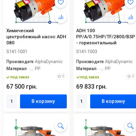
Химический
ADH 100
центробежный насос ADH
PP/A/0.75HP/TF/2800/BSP
080
- горизонтальный
PP/A/0.75HP/TF/2800/BSP
центробежный насос
S141-1001
S141-1003
Производитель
AlphaDynamic
Производитель
AlphaDynamic
Материал
PP
Материал
PP
0
0
под заказ
под заказ
67 500 грн.
69 833 грн.
В корзину
В корзину