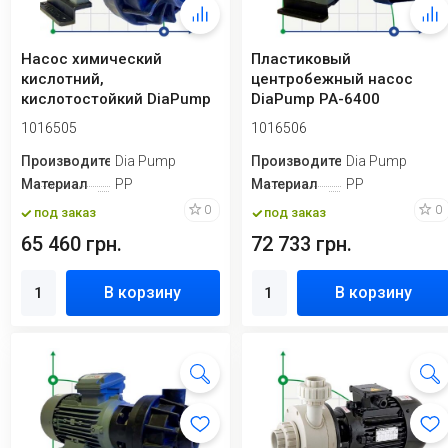
Насос химический
Пластиковый
кислотний,
центробежный насос
кислотостойкий DiaPump
DiaPump PA-6400
PA-6300 (0,37кВт)
(0,75кВт)
1016505
1016506
Производитель
Dia Pump
Производитель
Dia Pump
Материал
PP
Материал
PP
0
0
под заказ
под заказ
65 460 грн.
72 733 грн.
В корзину
В корзину