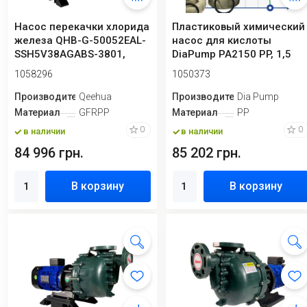
Насос перекачки хлорида
Пластиковый химический
железа QHB-G-50052EAL-
насос для кислоты
SSH5V38AGABS-3801,
DiaPump PA2150 PP, 1,5
GFRPP, 4kW, ...
кВт, 3000 об/...
1058296
1050373
Производитель
Qeehua
Производитель
Dia Pump
Материал
GFRPP
Материал
PP
0
0
в наличии
в наличии
84 996 грн.
85 202 грн.
В корзину
В корзину