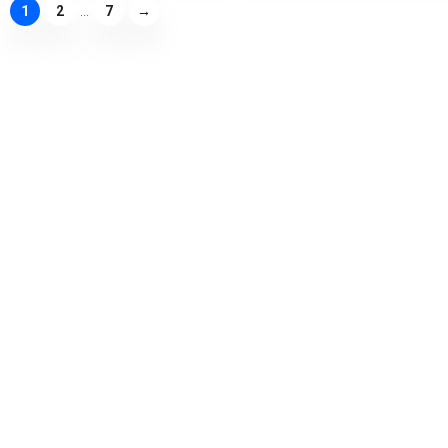
1
2
...
7
→