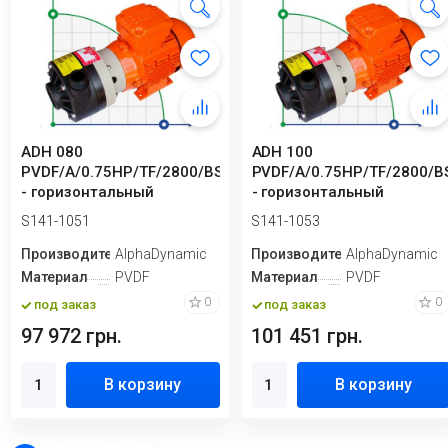
ADH 080
ADH 100
PVDF/A/0.75HP/TF/2800/BSP
PVDF/A/0.75HP/TF/2800/B
- горизонтальный
- горизонтальный
центробежный насос
центробежный насос
S141-1051
S141-1053
Производитель
AlphaDynamic
Производитель
AlphaDynamic
Материал
PVDF
Материал
PVDF
0
0
под заказ
под заказ
97 972 грн.
101 451 грн.
В корзину
В корзину