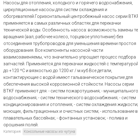
Насосы для отопления, холодного и горячего водоснабжения,
циркуляционные насосы для систем охлаждения и
обогревателей.Горизонтальный центробежный насос серии BTK
применяется в самых различных областях для перекачки
технической воды. Особенность насоса: возможность замены т
вращения (вал, рабочее колесо, торцевое уплотнение) без
отсоединения трубопроводов для уменьшения времени простоя
оборудования. Все компоненты насосной части
взаимозаменяемы, что значительно упрощает процесс подбора
запчастей. Применяется для перекачки жидкостей с температуро
до +120 ºC и вязкостью до 1200 кг / м.куб Все детали,
контактирующие с водой имеют гальваническое покрытие для
обеспечения высокой коррозионной стойкости. Насосы серии
BTKF применяют для: - систем пожаротушения; - муниципальног
водоснабжения; - систем технического водоснабжения; - систем
кондиционирования и отопления; - систем охлаждения жидкости;
моющих, фильтрационных и очистных систем; - использование в
плавательных бассейнах; - фонтанных установок; - полива и
орошения полей.
Категория:
Консольные насосы из чугуна