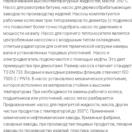
перекачивания высокотемпературных жидкостей, масла 350°C.
Насос для разогрева битума, насос для деревообрабатывающих
заводов по производству изделий. Насосы комплектуются
рабочими колесами трех типоразмеров по диаметру (с подрезкой
что позволяет более точно подобрать насос по давлению и
мощности на валу. Насос для горячего теплоносителя является
центробежным насосом н с воздушным типом охлаждения,
отлитым радиатором для снятия термической нагрузки камеры
вала и установленных торцевых уплотнений. Насос и
электродвигатель подключаются с помощью муфты. Это дает
преимущества при демонтаже. Размер насоса отвечает стандарт
TS EN 733. Входные и выходные размеры фланцев отвечают ISO
7005-2 / PN16. В насос установлено механическое уплотнение,
которое исполнено из материалов стойких к высоким
температурам. При необходимости замены рабочего колеса,
подшипников или уплотнений, насос легко разбирается.
Предназначение: насос для перегретой жидкости, масла, других
чистых продуктов с температурой до 350°C. Применения: -
химические и нефтехимические заводы, бумажные фабрики,
сахарные заводы, при производстве пищевых продуктов, пекарн
заводы по производству изделий пластика, резины и