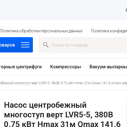
Политика обработки персональных данных
Политика конфиде
товаров
торные центрифуги
Компрессоры
Вакуум-выпарны
обежный многоступ верт LVR5-5, 380В 0.75 кВт Hmax 31м Qmax 141.6 л/мин нер
Насос центробежный
многоступ верт LVR5-5, 380В
0.75 кВт Hmax 31м Qmax 141.6