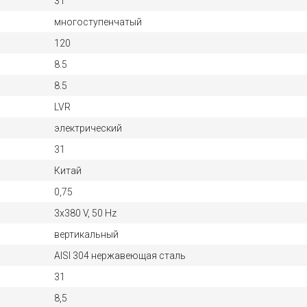
31
многоступенчатый
120
8.5
8.5
LVR
электрический
31
Китай
0,75
3х380 V, 50 Hz
вертикальный
AISI 304 нержавеющая сталь
31
8,5