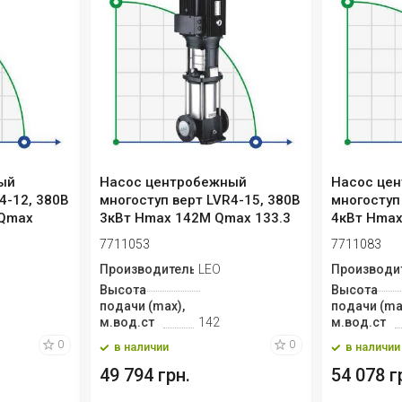
ый
Насос центробежный
Насос це
4-12, 380В
многоступ верт LVR4-15, 380В
многоступ
 Qmax
3кВт Hmax 142М Qmax 133.3
4кВт Hmax
л/м...
л/м...
7711053
7711083
Производитель
LEO
Производи
Высота
Высота
подачи (max),
подачи (ma
м.вод.ст
142
м.вод.ст
0
0
в наличии
в наличии
49 794 грн.
54 078 г