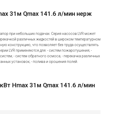
max 31м Qmax 141.6 л/мин нерж
апор при небольших подачах. Серия насосов LVR может
ерекачкой различных жидкостей в широком температурном
ьную конструкцию, что позволяет без труда осуществлять
ерии LVR применяются для: - систем пожаротушения; -
истем; - систем обратного осмоса; - перекачка различных
анных установок; - полива и орошения полей.
 кВт Hmax 31м Qmax 141.6 л/мин