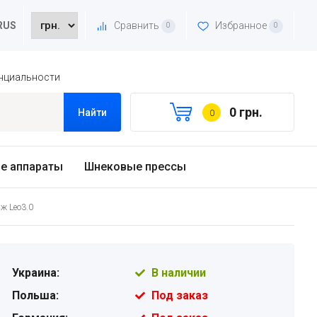
Сравнить
Избранное
RUS
0
0
нциальности
0 грн.
Найти
0
е аппараты
Шнековые прессы
ж Leo3.0
Украина:
В наличии
Польша:
Под заказ