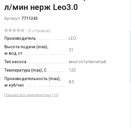
л/мин нерж Leo3.0
Артикул:
7711243
(0 отзывов)
Производитель
LEO
Высота подачи (max),
31
м.вод.ст
Тип насоса
многоступенчатый
Температура (max), С
120
Производительность (max),
8.5
м.куб/час
Показать все характеристики (16)