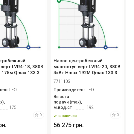
нтробежный
Насос центробежный
Н
 верт LVR4-18, 380В
многоступ верт LVR4-20, 380В
м
 175м Qmax 133.3
4кВт Hmax 192М Qmax 133.3
1
л/м...
л/
7711103
7
тель
LEO
Производитель
LEO
П
Высота
В
x),
подачи (max),
п
175
м.вод.ст
192
м
0
0
в наличии
рн.
56 275 грн.
3