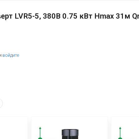
рт LVR5-5, 380В 0.75 кВт Hmax 31м Q
и
войдите