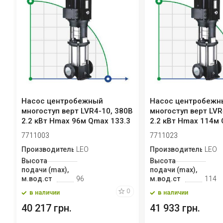
Насос центробежный
Насос центробежн
многоступ верт LVR4-10, 380В
многоступ верт LVR
2.2 кВт Hmax 96м Qmax 133.3
2.2 кВт Hmax 114м
л...
133.3 ...
7711003
7711023
Производитель
LEO
Производитель
LEO
Высота
Высота
подачи (max),
подачи (max),
м.вод.ст
96
м.вод.ст
114
0
в наличии
в наличии
40 217 грн.
41 933 грн.