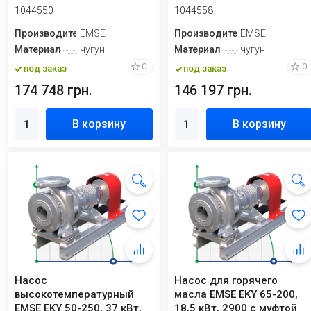
без двиг...
раме, без ...
1044550
1044558
Производитель
EMSE
Производитель
EMSE
Материал
чугун
Материал
чугун
0
0
под заказ
под заказ
174 748 грн.
146 197 грн.
В корзину
В корзину
Насос
Насос для горячего
высокотемпературный
масла EMSE EKY 65-200,
EMSE EKY 50-250, 37 кВт,
18,5 кВт, 2900 с муфтой