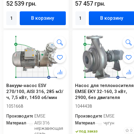
52 539 грн.
57 457 грн.
В корзину
В корзину
Вакуум-насос ESV
Насос для теплоносителя
270/100, AISI 316, 285 м3/
EMSE EKY 32-160, 3 кВт,
ч, 7,5 кВт, 1450 об/мин
2900, без двигателя
для агресс...
1051668
1044438
Производитель
EMSE
Производитель
EMSE
Материал
AISI 316
Материал
чугун
нержавеющая
0
под заказ
сталь