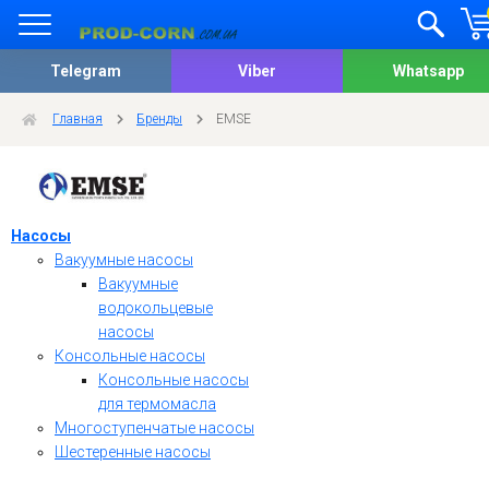
Telegram
Viber
Whatsapp
Главная
Бренды
EMSE
Насосы
Вакуумные насосы
Вакуумные
водокольцевые
насосы
Консольные насосы
Консольные насосы
для термомасла
Многоступенчатые насосы
Шестеренные насосы