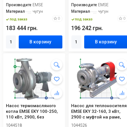
Производитель
EMSE
Производитель
EMSE
Материал
чугун
Материал
чугун
0
0
под заказ
под заказ
183 444 грн.
196 242 грн.
В корзину
В корзину
Насос термомасляного
Насос для теплоносителя
котла EMSE EKY 100-250,
EMSE EKY 32-160, 3 кВт,
110 кВт, 2900, без
2900 с муфтой на раме,
двигателя
без дв...
1044518
1044526