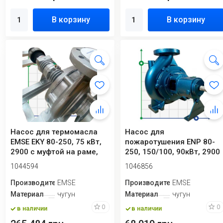
В корзину
В корзину
Насос для термомасла
Насос для
EMSE EKY 80-250, 75 кВт,
пожаротушения ENP 80-
2900 с муфтой на раме,
250, 150/100, 90кВт, 2900
без двиг...
об/мин без двигателя
1044594
1046856
Производитель
EMSE
Производитель
EMSE
Материал
чугун
Материал
чугун
0
0
в наличии
в наличии