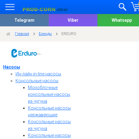
Telegram
Viber
Whatsapp
Главная
Бренды
ERDURO
Насосы
Ин-лайн in-line насосы
Консольные насосы
Моноблочные
консольные насосы
из чугуна
Консольные насосы
нержавеющие
Консольные насосы
из чугуна
Консольные насосы