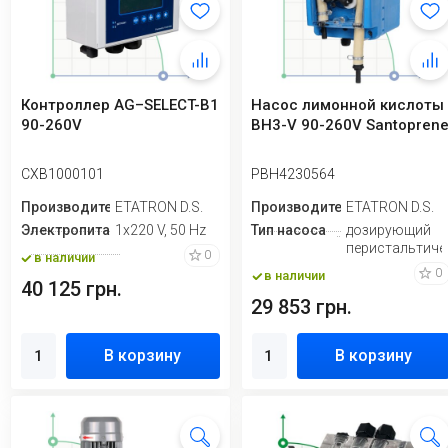
Контроллер AG–SELECT-B1
Насос лимонной кислоты
90-260V
BH3-V 90-260V Santopren
CXB1000101
PBH4230564
Производитель
ETATRON D.S.
Производитель
ETATRON D.S.
Электропитание
1х220 V, 50 Hz
Тип насоса
дозирующий
перистальтиче
0
в наличии
0
в наличии
40 125 грн.
29 853 грн.
В корзину
В корзину