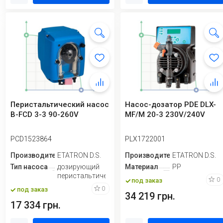
Перистальтический насос
Насос-дозатор PDE DLX-
B-FCD 3-3 90-260V
MF/M 20-3 230V/240V
PCD1523864
PLX1722001
Производитель
ETATRON D.S.
Производитель
ETATRON D.S.
Тип насоса
дозирующий
Материал
PP
перистальтический
0
под заказ
0
под заказ
34 219 грн.
17 334 грн.