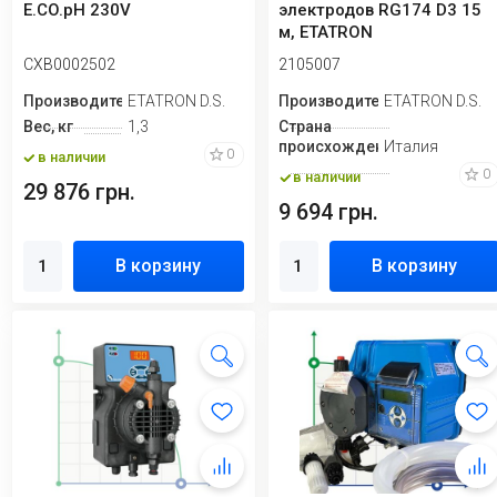
E.CO.pH 230V
электродов RG174 D3 15
м, ETATRON
CXB0002502
2105007
Производитель
ETATRON D.S.
Производитель
ETATRON D.S.
Вес, кг
1,3
Страна
происхождения
Италия
0
в наличии
0
в наличии
29 876 грн.
9 694 грн.
В корзину
В корзину