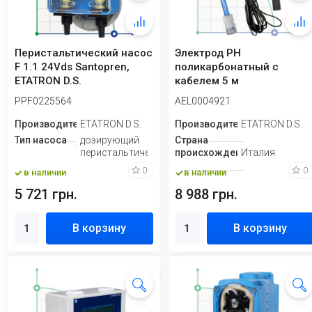
Перистальтический насос
Электрод PН
F 1.1 24Vds Santopren,
поликарбонатный с
ETATRON D.S.
кабелем 5 м
PPF0225564
AEL0004921
Производитель
ETATRON D.S.
Производитель
ETATRON D.S.
Тип насоса
дозирующий
Страна
перистальтический
происхождения
Италия
0
0
в наличии
в наличии
5 721 грн.
8 988 грн.
В корзину
В корзину