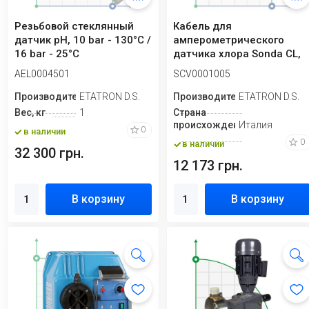
Резьбовой стеклянный
Кабель для
датчик рН, 10 bar - 130°C /
амперометрического
16 bar - 25°C
датчика хлора Sonda CL,
(DLX(B)/BT/eSelect), 2 м
AEL0004501
SCV0001005
Производитель
ETATRON D.S.
Производитель
ETATRON D.S.
Вес, кг
1
Страна
происхождения
Италия
0
в наличии
0
в наличии
32 300 грн.
12 173 грн.
В корзину
В корзину