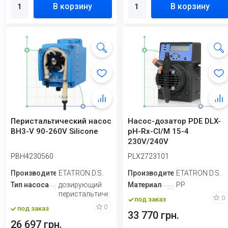
В корзину
В корзину
Перистальтический насос
Насос-дозатор PDE DLX-
BH3-V 90-260V Silicone
pH-Rx-Cl/M 15-4
230V/240V
PBH4230560
PLX2723101
Производитель
ETATRON D.S.
Производитель
ETATRON D.S.
Тип насоса
дозирующий
Материал
PP
перистальтический
0
под заказ
0
под заказ
33 770 грн.
26 697 грн.