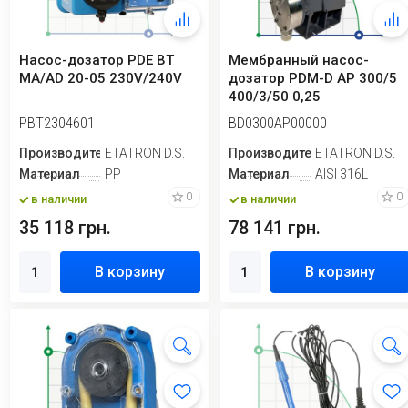
Насос-дозатор PDE BT
Мембранный насос-
MA/AD 20-05 230V/240V
дозатор PDM-D AP 300/5
400/3/50 0,25
PBT2304601
BD0300AP00000
Производитель
ETATRON D.S.
Производитель
ETATRON D.S.
Материал
PP
Материал
AISI 316L
0
0
в наличии
в наличии
35 118 грн.
78 141 грн.
В корзину
В корзину