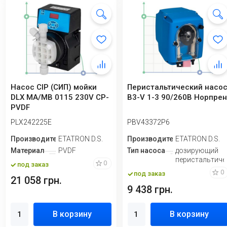
Насос CIP (СИП) мойки
Перистальтический насо
DLX MA/MB 0115 230V CP-
B3-V 1-3 90/260В Норпре
PVDF
PLX242225E
PBV43372Р6
Производитель
ETATRON D.S.
Производитель
ETATRON D.S.
Материал
PVDF
Тип насоса
дозирующий
перистальтиче
0
под заказ
0
под заказ
21 058 грн.
9 438 грн.
В корзину
В корзину