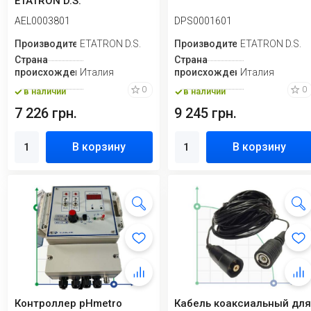
ETATRON D.S.
AEL0003801
DPS0001601
Производитель
ETATRON D.S.
Производитель
ETATRON D.S.
Страна
Страна
происхождения
Италия
происхождения
Италия
0
0
в наличии
в наличии
7 226 грн.
9 245 грн.
В корзину
В корзину
Контроллер pHmetro
Кабель коаксиальный дл