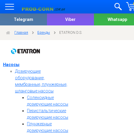
Telegram
Viber
Whatsapp
Главная
Бренды
ETATRON D.S.
Насосы
Дозирующие
оборудование,
мембранные, плунжерные,
шланговые насосы
Соленоидные
дозирующие насосы
Перистальтические
дозирующие насосы
Плунжерные
дозирующие насосы