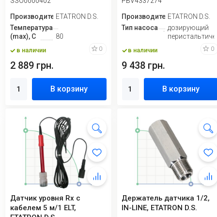
SSO0000402
PBV4337274
Производитель
ETATRON D.S.
Производитель
ETATRON D.S.
Температура
Тип насоса
дозирующий
(max), С
80
перистальтиче
0
0
в наличии
в наличии
2 889 грн.
9 438 грн.
В корзину
В корзину
Датчик уровня Rx с
Держатель датчика 1/2,
кабелем 5 м/1 ELT,
IN-LINE, ETATRON D.S.