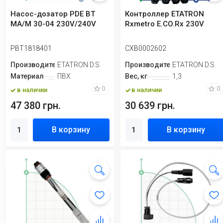
Насос-дозатор PDE BT
Контроллер ETATRON
MA/M 30-04 230V/240V
Rxmetro E.CO.Rx 230V
PBT1818401
CXB0002602
Производитель
ETATRON D.S.
Производитель
ETATRON D.S.
Материал
ПВХ
Вес, кг
1,3
0
0
в наличии
в наличии
47 380 грн.
30 639 грн.
В корзину
В корзину