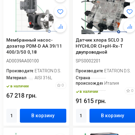
Мембранный насос-
Датчик хлора SCLO 3
дозатор PDM-D AA 39/11
HYCHLOR Cl+pH-Rx-T
400/3/50 0,18
двупроводной
AD0039AA00100
SPS0002201
Производитель
ETATRON D.S.
Производитель
ETATRON D.S.
Материал
AISI 316L
Страна
происхождения
Италия
0
в наличии
0
в наличии
67 218 грн.
91 615 грн.
В корзину
В корзину