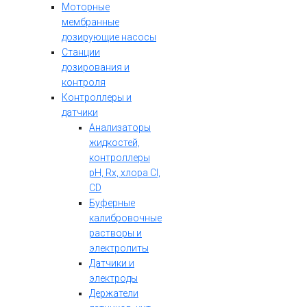
Моторные
мембранные
дозирующие насосы
Станции
дозирования и
контроля
Контроллеры и
датчики
Анализаторы
жидкостей,
контроллеры
pH, Rx, хлора Cl,
CD
Буферные
калибровочные
растворы и
электролиты
Датчики и
электроды
Держатели