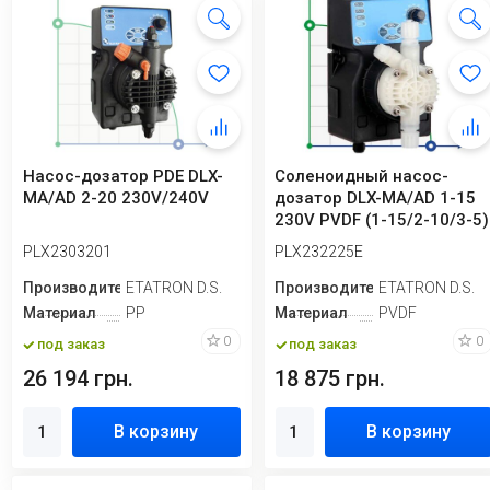
Насос-дозатор PDE DLX-
Соленоидный насос-
MA/AD 2-20 230V/240V
дозатор DLX-MA/AD 1-15
230V PVDF (1-15/2-10/3-5)
PLX2303201
PLX232225E
Производитель
ETATRON D.S.
Производитель
ETATRON D.S.
Материал
PP
Материал
PVDF
0
0
под заказ
под заказ
26 194 грн.
18 875 грн.
В корзину
В корзину