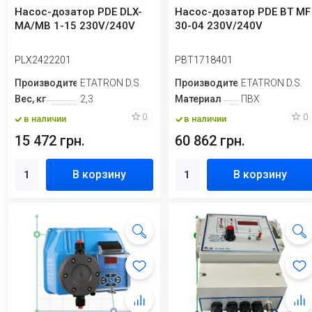
Насос-дозатор PDE DLX-
Насос-дозатор PDE BT MF
MA/MB 1-15 230V/240V
30-04 230V/240V
PLX2422201
PBT1718401
Производитель
ETATRON D.S.
Производитель
ETATRON D.S.
Вес, кг
2,3
Материал
ПВХ
0
0
в наличии
в наличии
15 472 грн.
60 862 грн.
В корзину
В корзину