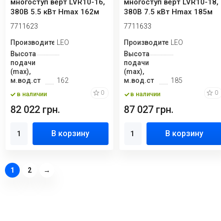
многоступ верт LVR10-16,
многоступ верт LVR10-18,
380В 5.5 кВт Hmax 162м
380В 7.5 кВт Hmax 185м
Qmax 216.7...
Qmax 216.7...
7711623
7711633
Производитель
LEO
Производитель
LEO
Высота
Высота
подачи
подачи
(max),
(max),
м.вод.ст
162
м.вод.ст
185
0
0
в наличии
в наличии
82 022 грн.
87 027 грн.
В корзину
В корзину
1
2
→