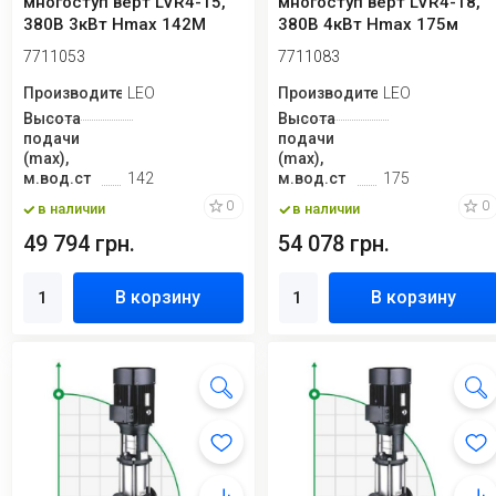
многоступ верт LVR4-15,
многоступ верт LVR4-18,
380В 3кВт Hmax 142М
380В 4кВт Hmax 175м
Qmax 133.3 л/м...
Qmax 133.3 л/м...
7711053
7711083
Производитель
LEO
Производитель
LEO
Высота
Высота
подачи
подачи
(max),
(max),
м.вод.ст
142
м.вод.ст
175
0
0
в наличии
в наличии
49 794 грн.
54 078 грн.
В корзину
В корзину