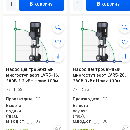
В корзину
В корзину
Насос центробежный
Насос центробежный
многоступ верт LVR5-16,
многоступ верт LVR5-20,
380В 2.2 кВт Hmax 103м
380В 3кВт Hmax 130м
Qmax 141.6 ...
Qmax 141.6 л/м...
7711353
7711373
Производитель
LEO
Производитель
LEO
Высота
Высота
подачи
подачи
(max),
(max),
м.вод.ст
103
м.вод.ст
130
0
0
в наличии
в наличии