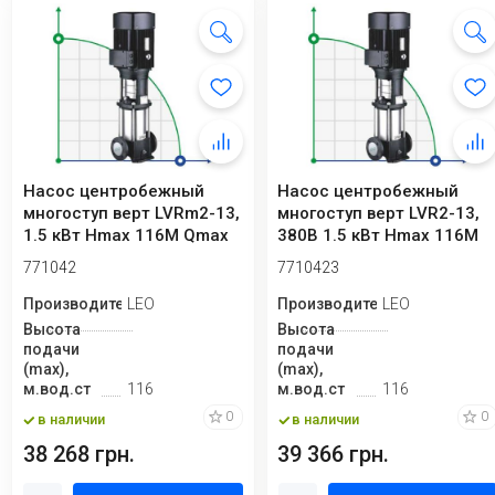
Насос центробежный
Насос центробежный
многоступ верт LVRm2-13,
многоступ верт LVR2-13,
1.5 кВт Hmax 116М Qmax
380В 1.5 кВт Hmax 116М
58.3 л/мин...
Qmax 58.3 л...
771042
7710423
Производитель
LEO
Производитель
LEO
Высота
Высота
подачи
подачи
(max),
(max),
м.вод.ст
116
м.вод.ст
116
0
0
в наличии
в наличии
38 268 грн.
39 366 грн.