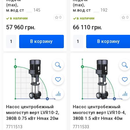
(max),
(max),
м.вод.ст
145
м.вод.ст
192
0
0
в наличии
в наличии
57 960 грн.
66 110 грн.
В корзину
В корзину
Насос центробежный
Насос центробежный
многоступ верт LVR10-2,
многоступ верт LVR10-4,
380В 0.75 кВт Hmax 20м
380В 1.5 кВт Hmax 40м
Qmax 216.7 ...
Qmax 216.7 л...
7711513
7711533