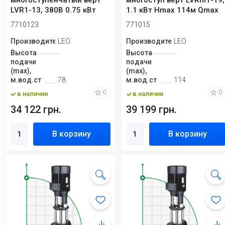
многоступенчатый верт
многоступ верт LVRm1-19,
LVR1-13, 380В 0.75 кВт
1.1 кВт Hmax 114м Qmax
Hmax 78М Qmax...
40л/мин не...
7710123
771015
Производитель
LEO
Производитель
LEO
Высота
Высота
подачи
подачи
(max),
(max),
м.вод.ст
78
м.вод.ст
114
0
0
в наличии
в наличии
34 122 грн.
39 199 грн.
В корзину
В корзину