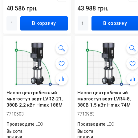
40 586 грн.
43 988 грн.
В корзину
В корзину
Насос центробежный
Насос центробежный
многоступ верт LVR2-21,
многоступ верт LVR4-8,
380В 2.2 кВт Hmax 188М
380В 1.5 кВт Hmax 74М
Qmax 58.3 л...
Qmax 133.3 л/...
7710503
7710983
Производитель
LEO
Производитель
LEO
Высота
Высота
подачи
подачи