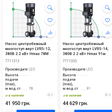
Насос центробежный
Насос центробежный
многоступ верт LVR5-12,
многоступ верт LVR5-14,
380В 2.2 кВт Hmax 78М
380В 2.2 кВт Hmax 91м
Qmax 141.6 л...
Qmax 141.6 л...
7711313
7711333
Производитель
LEO
Производитель
LEO
Высота
Высота
подачи
подачи
(max),
(max),
м.вод.ст
78
м.вод.ст
91
0
0
в наличии
в наличии
41 950 грн.
44 629 грн.