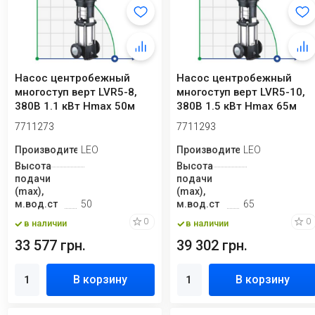
Насос центробежный
Насос центробежный
многоступ верт LVR5-8,
многоступ верт LVR5-10,
380В 1.1 кВт Hmax 50м
380В 1.5 кВт Hmax 65м
Qmax 141.6 л/...
Qmax 141.6 л...
7711273
7711293
Производитель
LEO
Производитель
LEO
Высота
Высота
подачи
подачи
(max),
(max),
м.вод.ст
50
м.вод.ст
65
0
0
в наличии
в наличии
33 577 грн.
39 302 грн.
В корзину
В корзину