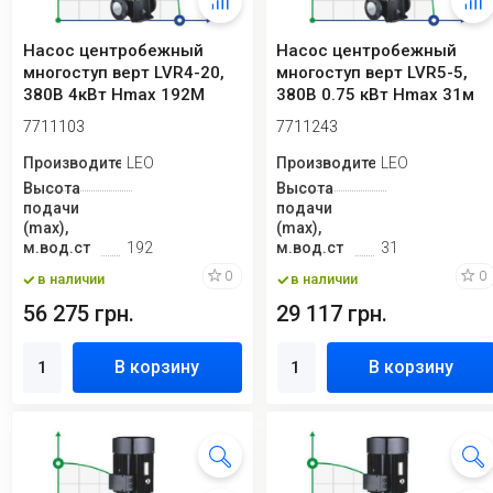
Насос центробежный
Насос центробежный
многоступ верт LVR4-20,
многоступ верт LVR5-5,
380В 4кВт Hmax 192М
380В 0.75 кВт Hmax 31м
Qmax 133.3 л/м...
Qmax 141.6 л...
7711103
7711243
Производитель
LEO
Производитель
LEO
Высота
Высота
подачи
подачи
(max),
(max),
м.вод.ст
192
м.вод.ст
31
0
0
в наличии
в наличии
56 275 грн.
29 117 грн.
В корзину
В корзину