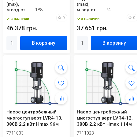
(max),
(max),
м.вод.ст
188
м.вод.ст
74
0
0
в наличии
в наличии
46 378 грн.
37 651 грн.
В корзину
В корзину
Насос центробежный
Насос центробежный
многоступ верт LVR4-10,
многоступ верт LVR4-12,
380В 2.2 кВт Hmax 96м
380В 2.2 кВт Hmax 114м
Qmax 133.3 л...
Qmax 133.3 ...
7711003
7711023