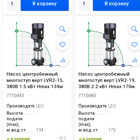
В корзину
В корзину
Насос центробежный
Насос центробежный
многоступ верт LVR2-15,
многоступ верт LVR2-19,
380В 1.5 кВт Hmax 134м
380В 2.2 кВт Hmax 170м
Qmax 58.3 л...
Qmax 58.3 л...
7710443
7710483
Производитель
LEO
Производитель
LEO
Высота
Высота
подачи
подачи
(max),
(max),
м.вод.ст
134
м.вод.ст
170
0
0
в наличии
в наличии