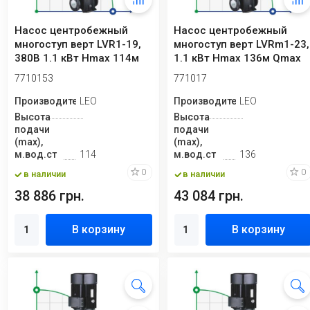
Насос центробежный
Насос центробежный
многоступ верт LVR1-19,
многоступ верт LVRm1-23,
380В 1.1 кВт Hmax 114м
1.1 кВт Hmax 136м Qmax
Qmax 40л/ми...
40л/мин не...
7710153
771017
Производитель
LEO
Производитель
LEO
Высота
Высота
подачи
подачи
(max),
(max),
м.вод.ст
114
м.вод.ст
136
0
0
в наличии
в наличии
38 886 грн.
43 084 грн.
В корзину
В корзину