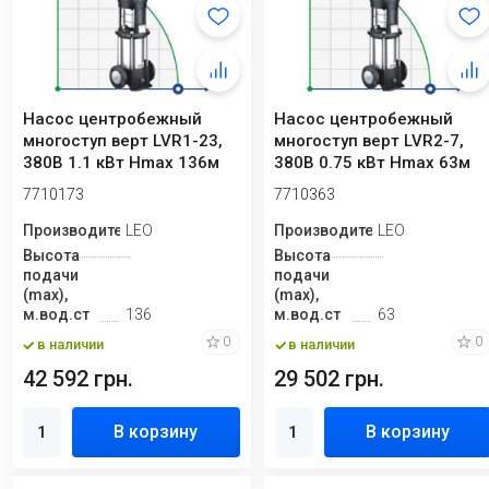
Насос центробежный
Насос центробежный
многоступ верт LVR1-23,
многоступ верт LVR2-7,
380В 1.1 кВт Hmax 136м
380В 0.75 кВт Hmax 63м
Qmax 40л/ми...
Qmax 58.3 л/...
7710173
7710363
Производитель
LEO
Производитель
LEO
Высота
Высота
подачи
подачи
(max),
(max),
м.вод.ст
136
м.вод.ст
63
0
0
в наличии
в наличии
42 592 грн.
29 502 грн.
В корзину
В корзину